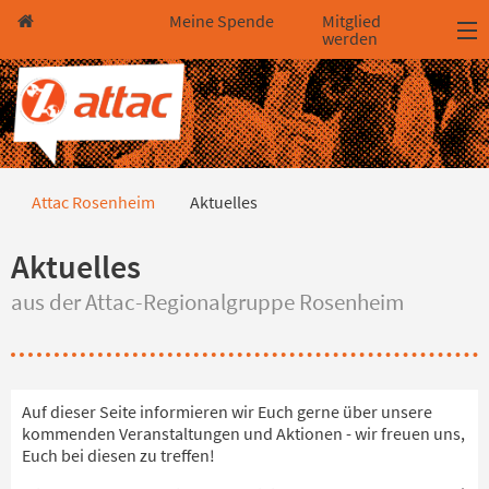
Direkt zum Hauptinhalt springen
Direkt zur Haupt-Navigation springen
Direkt zur Service-Navigation springen
Direkt zur Footer-Navigation springen
Direkt zum Footerinhalt springen
Meine Spende
Mitglied
werden
Aktuelles
Attac Rosenheim
Aktuelles
Aktuelles
aus der Attac-Regionalgruppe Rosenheim
Auf dieser Seite informieren wir Euch gerne über unsere
kommenden Veranstaltungen und Aktionen - wir freuen uns,
Euch bei diesen zu treffen!